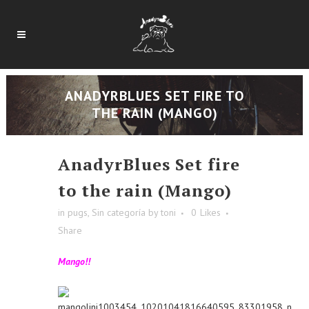
ANADYRBLUES SET FIRE TO
THE RAIN (MANGO)
AnadyrBlues Set fire
to the rain (Mango)
in
pugs
,
Sin categoría
by
toni
0
Likes
Share
Mango!!