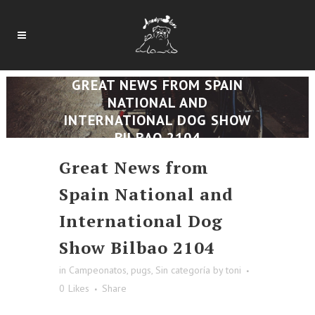
GREAT NEWS FROM SPAIN
NATIONAL AND
INTERNATIONAL DOG SHOW
BILBAO 2104
Great News from
Spain National and
International Dog
Show Bilbao 2104
in
Campeonatos
,
pugs
,
Sin categoría
by
toni
0
Likes
Share