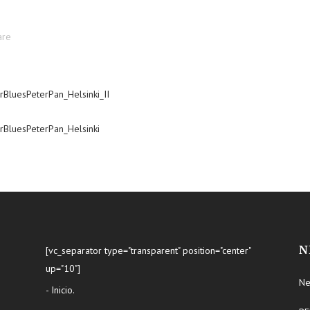
are
N
[vc_separator type="transparent" position="center"
up="10"]
Ne
- Inicio.