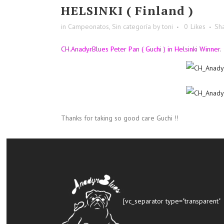
HELSINKI ( Finland )
in
Campeonatos
,
Sin categoría
by
toni
0
Likes
Sh
CH.AnadyrBlues Peter Pan ( Guchi ) in Helsinki Winner.
Thanks for taking so good care Guchi !!
[vc_separator type="transparent"