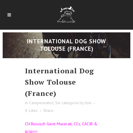
INTERNATIONAL DOG SHOW
TOLOUSE (FRANCE)
International Dog
Show Tolouse
(France)
in
Campeonatos
,
Sin categoría
by
toni
0
Likes
Share
CH.Russisch Geist Maserati, CCs, CACIB &
BOB!!!!