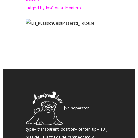
judged by José Vidal Montero
[vc_separator
type="transparent" position="center" up="10"]
Más de 100 títulos de campeonato y