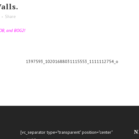
alls.
Share
OB, and BOG2!
N
[vc_separator type="transparent" position="center"