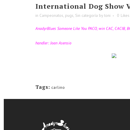
International Dog Show V
in
Campeonatos
,
pugs
,
Sin categoría
by
toni
0
Likes
AnadyrBlues Someone Like You PACO, win CAC, CACIB, B
handler: Joan Asensio
Tags:
carlino