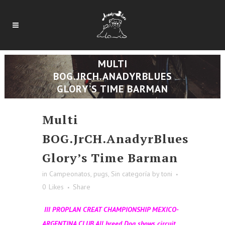
MULTI
BOG.JRCH.ANADYRBLUES
GLORY’S TIME BARMAN
Multi
BOG.JrCH.AnadyrBlues
Glory’s Time Barman
in
Campeonatos
,
pugs
,
Sin categoría
by
toni
0
Likes
Share
III PROPLAN CREAT CHAMPIONSHIP MEXICO-
ARGENTINA CLUB All breed Dog shows circuit