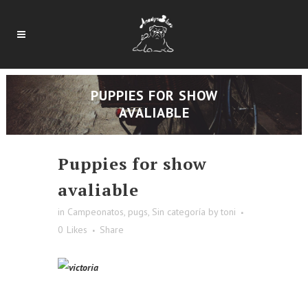
PUPPIES FOR SHOW
AVALIABLE
Puppies for show
avaliable
in
Campeonatos
,
pugs
,
Sin categoría
by
toni
0
Likes
Share