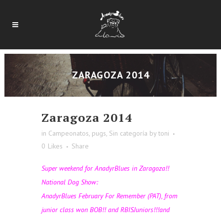
ZARAGOZA 2014
Zaragoza 2014
in
Campeonatos
,
pugs
,
Sin categoría
by
toni
0
Likes
Share
Super weekend for AnadyrBlues in Zaragoza!!
National Dog Show:
AnadyrBlues February For Remember (PAT), from
junior class won BOB!! and RBISJuniors!!!and