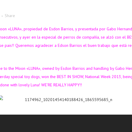
Share
n «LUNA», propiedad de Esdon Barrios, y presentada por Gabo Hernande
secutivos, y ayer en la especial de perros de compañía, se alzó con el B
 ese pais!! Queremos agradecer a Edson Barrios el buen trabajo que está
the Moon «LUNA», owned by Esdon Barrios and handling by Gabo Hernadez,
day special toy dogs, won the BEST IN SHOW, National Week 2013, being the 
 done with lovely Luna! WE’RE REALLY HAPPY!!