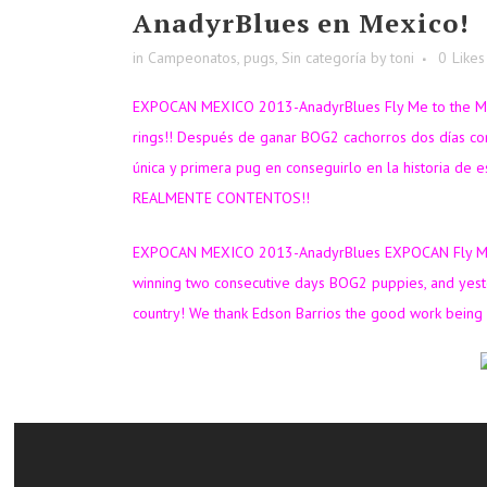
AnadyrBlues en Mexico!
in
Campeonatos
,
pugs
,
Sin categoría
by
toni
0
Likes
EXPOCAN MEXICO 2013-AnadyrBlues Fly Me to the Moo
rings!! Después de ganar BOG2 cachorros dos días con
única y primera pug en conseguirlo en la historia de
REALMENTE CONTENTOS!!
EXPOCAN MEXICO 2013-AnadyrBlues EXPOCAN Fly Me to 
winning two consecutive days BOG2 puppies, and yester
country! We thank Edson Barrios the good work being