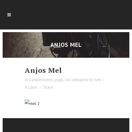
ANJOS MEL
Anjos Mel
in
Campeonatos
,
pugs
,
Sin categoría
by
toni
0
Likes
Share