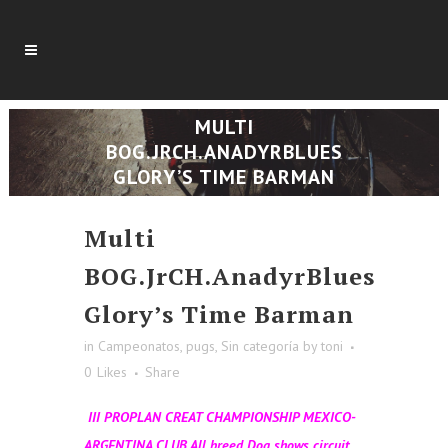
MULTI
BOG.JRCH.ANADYRBLUES
GLORY’S TIME BARMAN
Multi
BOG.JrCH.AnadyrBlues
Glory’s Time Barman
in
Campeonatos
,
pugs
,
Sin categoría
by
toni
0
Likes
Share
III PROPLAN CREAT CHAMPIONSHIP MEXICO-
ARGENTINA CLUB All breed Dog shows circuit