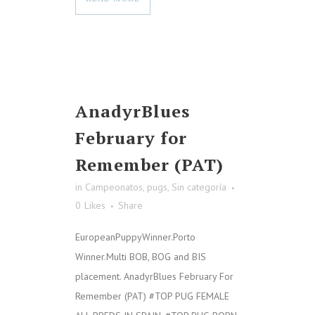
AnadyrBlues
February for
Remember (PAT)
in
Campeonatos
,
pugs
,
Sin categoría
0
Likes
Share
EuropeanPuppyWinner.Porto
Winner.Multi BOB, BOG and BIS
placement. AnadyrBlues February For
Remember (PAT) #TOP PUG FEMALE