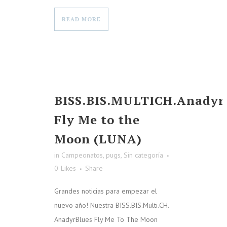
READ MORE
BISS.BIS.MULTICH.Anadyr
Fly Me to the
Moon (LUNA)
in
Campeonatos
,
pugs
,
Sin categoría
0
Likes
Share
Grandes noticias para empezar el
nuevo año! Nuestra BISS.BIS.Multi.CH.
AnadyrBlues Fly Me To The Moon