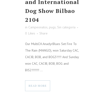
and International
Dog Show Bilbao
2104
in
Campeonatos
,
pugs
,
Sin categoría
0
Likes
Share
Our MultiCH.AnadyrBlues Set Fire To
The Rain (MANGO), won Saturday CAC,
CACIB, BOB, and BOG3!!!!! And Sunday
won CAC, CACIB, BOB, BOG and
BIS2!!!!!!!! ...
READ MORE