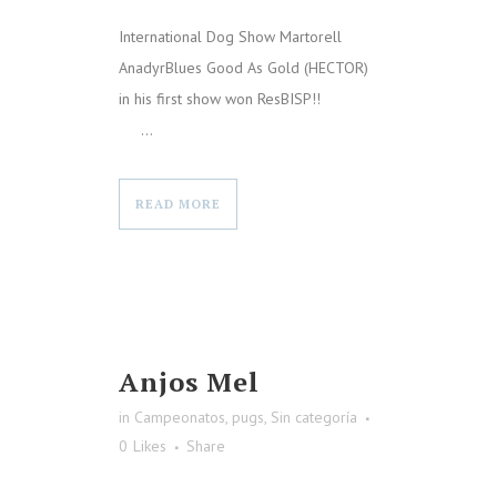
International Dog Show Martorell
AnadyrBlues Good As Gold (HECTOR)
in his first show won ResBISP!!
...
READ MORE
Anjos Mel
in
Campeonatos
,
pugs
,
Sin categoría
0
Likes
Share