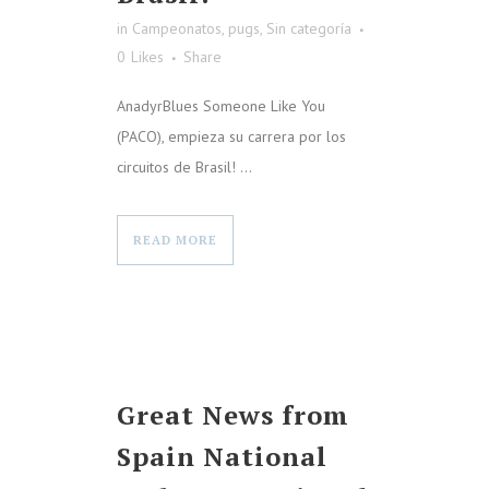
in
Campeonatos
,
pugs
,
Sin categoría
0
Likes
Share
AnadyrBlues Someone Like You
(PACO), empieza su carrera por los
circuitos de Brasil! ...
READ MORE
Great News from
Spain National