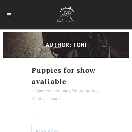
AUTHOR: TONI
Puppies for show
avaliable
in
Campeonatos
,
pugs
,
Sin categoría
0
Likes
Share
...
READ MORE