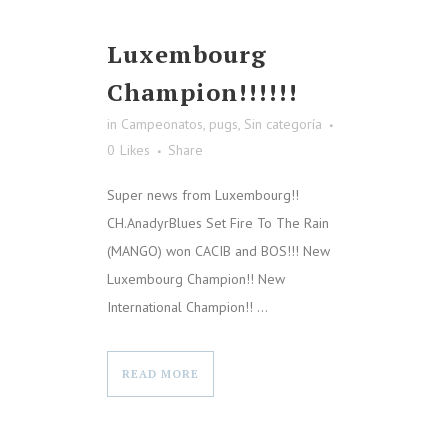
Luxembourg
Champion!!!!!!
in
Campeonatos
,
pugs
,
Sin categoría
0
Likes
Share
Super news from Luxembourg!!
CH.AnadyrBlues Set Fire To The Rain
(MANGO) won CACIB and BOS!!! New
Luxembourg Champion!! New
International Champion!! ...
READ MORE