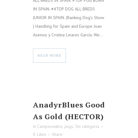
ALL BREDS IN SPAIN. #TOP PUG BORN
IN SPAIN. #4TOP DOG ALL BREDS
JUNIOR IN SPAIN. (Ranking Dog's Show
) Handling for Spain and Europe Joan
Asensio y Cristina Linares García. We...
READ MORE
AnadyrBlues Good
As Gold (HECTOR)
in
Campeonatos
,
pugs
,
Sin categoría
0
Likes
Share