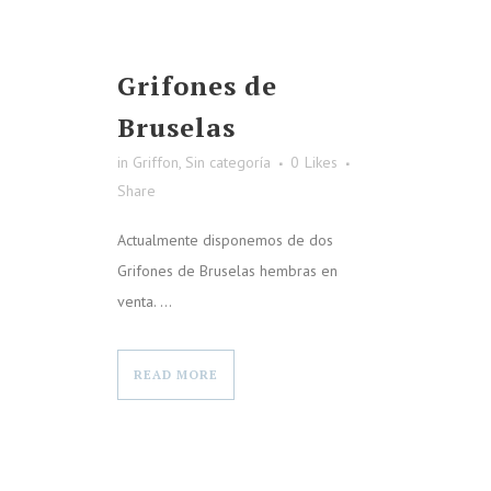
Grifones de
Bruselas
in
Griffon
,
Sin categoría
0
Likes
Share
Actualmente disponemos de dos
Grifones de Bruselas hembras en
venta. ...
READ MORE