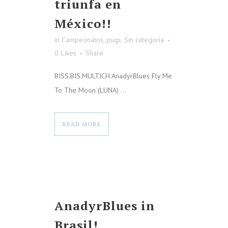
triunfa en
México!!
in
Campeonatos
,
pugs
,
Sin categoría
0
Likes
Share
BISS.BIS.MULTICH.AnadyrBlues Fly Me
To The Moon (LUNA) ...
READ MORE
AnadyrBlues in
Brasil!